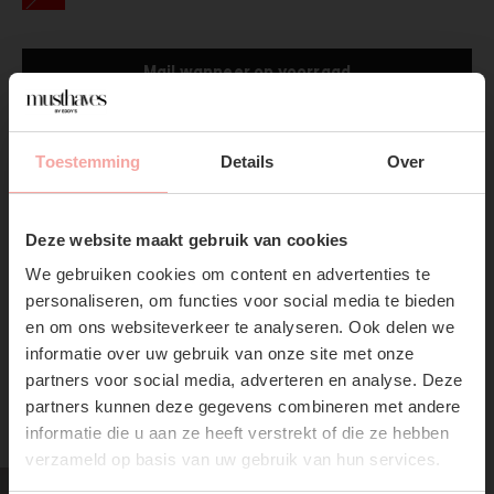
Mail wanneer op voorraad
Gratis verzending
Vanaf €75,-
Toestemming
Details
Over
Productpagina
SUBSCRIBE NOW & GET
10% OFF YOUR FIRST
Deze website maakt gebruik van cookies
Verzenden & Retourneren
ORDER!
We gebruiken cookies om content en advertenties te
Don't miss out on our trendy new drops or exclusive
personaliseren, om functies voor social media te bieden
discounts
en om ons websiteverkeer te analyseren. Ook delen we
informatie over uw gebruik van onze site met onze
partners voor social media, adverteren en analyse. Deze
partners kunnen deze gegevens combineren met andere
RECENTE ARTIKELEN
informatie die u aan ze heeft verstrekt of die ze hebben
verzameld op basis van uw gebruik van hun services.