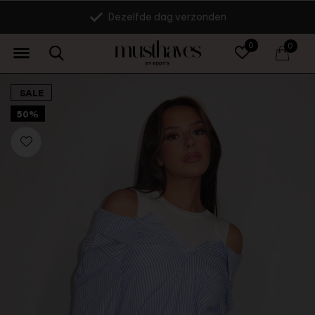
Dezelfde dag verzonden
0
0
SALE
50%