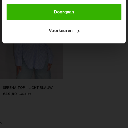
50%
Abonneer
Doorgaan
Voorkeuren
SERENA TOP - LICHT BLAUW
€19,99
€39,99
>