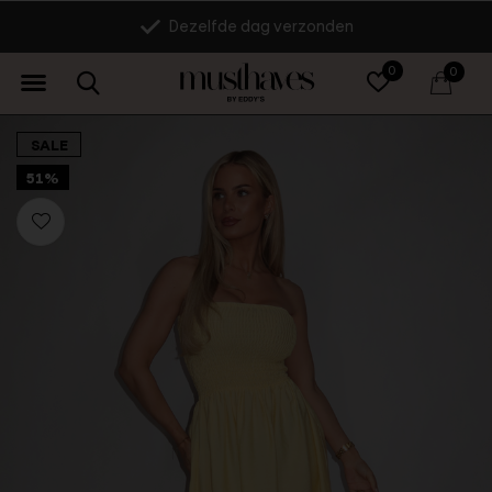
Dezelfde dag verzonden
0
0
SALE
51%