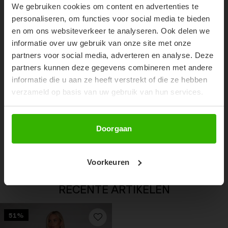
We gebruiken cookies om content en advertenties te
Don't miss out on our trendy new drops or exclusive
personaliseren, om functies voor social media te bieden
discounts
en om ons websiteverkeer te analyseren. Ook delen we
informatie over uw gebruik van onze site met onze
partners voor social media, adverteren en analyse. Deze
partners kunnen deze gegevens combineren met andere
informatie die u aan ze heeft verstrekt of die ze hebben
verzameld op basis van uw gebruik van hun services.
Abonneer
Doorgaan
SOOF SLIDES - ZWART
€11,99
€24,99
Voorkeuren
RECENTE ARTIKELEN
51%